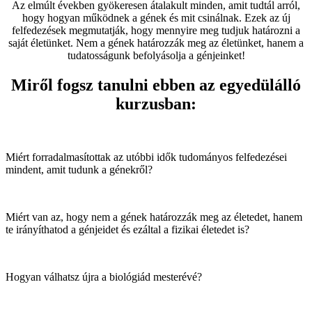
Az elmúlt években gyökeresen átalakult minden, amit tudtál arról,
hogy hogyan működnek a gének és mit csinálnak. Ezek az új
felfedezések megmutatják, hogy mennyire meg tudjuk határozni a
saját életünket. Nem a gének határozzák meg az életünket, hanem a
tudatosságunk befolyásolja a génjeinket!
Miről fogsz tanulni ebben az egyedülálló
kurzusban:
Miért forradalmasítottak az utóbbi idők tudományos felfedezései
mindent, amit tudunk a génekről?
Miért van az, hogy nem a gének határozzák meg az életedet, hanem
te irányíthatod a génjeidet és ezáltal a fizikai életedet is?
Hogyan válhatsz újra a biológiád mesterévé?