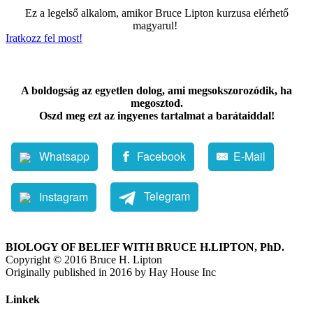
Ez a legelső alkalom, amikor Bruce Lipton kurzusa elérhető
magyarul!
Iratkozz fel most!
A boldogság az egyetlen dolog, ami megsokszorozódik, ha
megosztod.
Oszd meg ezt az ingyenes tartalmat a barátaiddal!
Whatsapp
Facebook
E-Mail
Telegram
Instagram
BIOLOGY OF BELIEF WITH BRUCE H.LIPTON, PhD.
Copyright © 2016 Bruce H. Lipton
Originally published in 2016 by Hay House Inc
Linkek