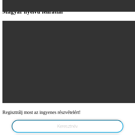
Magyar nyelvű felirattal
Need
Text
Regisztrálj most az ingyenes részvételért!