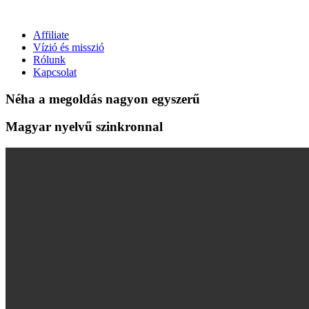
Affiliate
Vízió és misszió
Rólunk
Kapcsolat
Néha a megoldás nagyon egyszerű
Magyar nyelvű szinkronnal
Need
Text